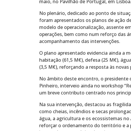
maio, no Pavilhão de Portugal, em Lisboa
No plenário, dedicado ao ponto de situa
foram apresentados os planos de ação d
modelo de operacionalização, assente em g
operações, bem como num reforço das áre
acompanhamento das intervenções.
O plano apresentado evidencia ainda a 
habitação (61,5 M€), defesa (25 M€), águ
(3,5 M€), reforçando a resposta às novas 
No âmbito deste encontro, o presidente 
Pinheiro, interveio ainda no workshop “R
um breve contributo centrado nos princip
Na sua intervenção, destacou as fragilid
como cheias, incêndios e secas prolonga
água, a agricultura e os ecossistemas no
reforçar o ordenamento do território e