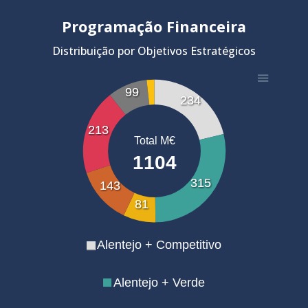
Programação Financeira
Distribuição por Objetivos Estratégicos
99
234
213
Total M€
1104
315
143
81
Alentejo + Competitivo
Alentejo + Verde