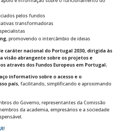
e apoio e informação sobre o funcionamento do
ciados pelos fundos
iativas transformadoras
pecialistas
ing
, promovendo o intercâmbio de ideias
de caráter nacional do Portugal 2030, dirigida às
a visão abrangente sobre os projetos e
os através dos Fundos Europeus em Portugal.
aço informativo sobre o acesso e o
sso país
, facilitando, simplificando e aproximando
mbros do Governo, representantes da Comissão
, membros da academia, empresários e a sociedade
ispensável.
UI
!