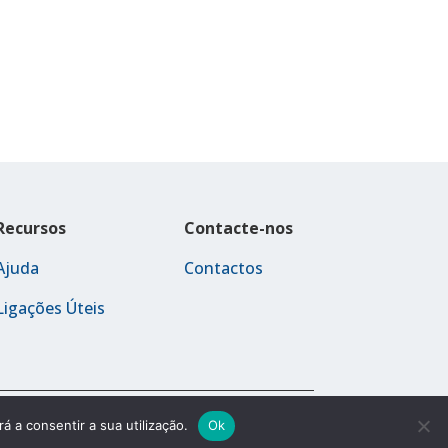
Recursos
Contacte-nos
Ajuda
Contactos
Ligações Úteis
Política de Privacidade
Termos e Condições
á a consentir a sua utilização.
Ok