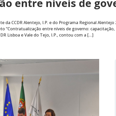
ção entre níveis de go
te da CCDR Alentejo, I.P. e do Programa Regional Alentejo 
to “Contratualização entre níveis de governo: capacitação, 
DR Lisboa e Vale do Tejo, I.P., contou com a […]