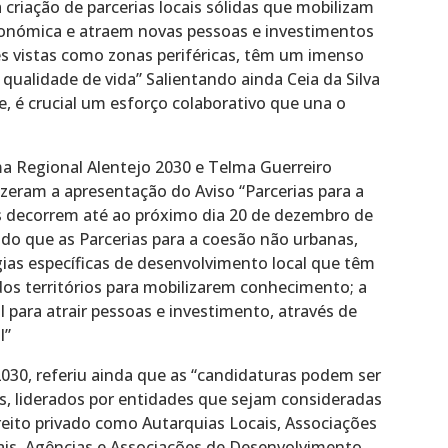
criação de parcerias locais sólidas que mobilizam
onómica e atraem novas pessoas e investimentos
zes vistas como zonas periféricas, têm um imenso
 qualidade de vida” Salientando ainda Ceia da Silva
e, é crucial um esforço colaborativo que una o
a Regional Alentejo 2030 e Telma Guerreiro
izeram a apresentação do Aviso “Parcerias para a
s decorrem até ao próximo dia 20 de dezembro de
ido que as Parcerias para a coesão não urbanas,
as específicas de desenvolvimento local que têm
os territórios para mobilizarem conhecimento; a
 para atrair pessoas e investimento, através de
l”
030, referiu ainda que as “candidaturas podem ser
s, liderados por entidades que sejam consideradas
ireito privado como Autarquias Locais, Associações
ais, Agências e Associações de Desenvolvimento