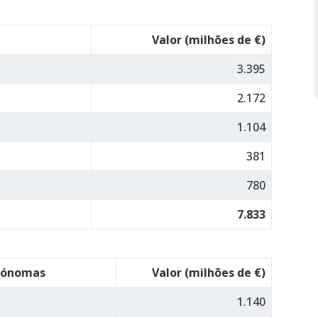
Valor (milhões de €)
3.395
2.172
1.104
381
780
7.833
utónomas
Valor (milhões de €)
1.140