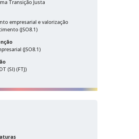
uma Transição Justa
nto empresarial e valorização
imento (JSO8.1)
enção
presarial (JSO8.1)
ção
T (SI) (FTJ)
aturas