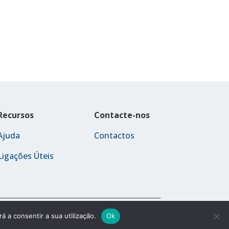
Recursos
Contacte-nos
Ajuda
Contactos
Ligações Úteis
Política de Privacidade
Termos e Condições
á a consentir a sua utilização.
Ok